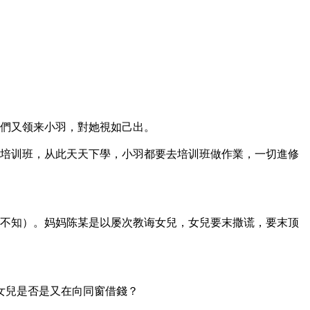
們又领来小羽，對她視如己出。
培训班，从此天天下學，小羽都要去培训班做作業，一切進修
不知）。妈妈陈某是以屡次教诲女兒，女兒要末撒谎，要末顶
女兒是否是又在向同窗借錢？