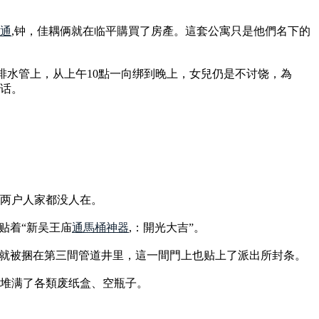
通
,钟，佳耦俩就在临平購買了房產。這套公寓只是他們名下的
的排水管上，从上午10點一向绑到晚上，女兒仍是不讨饶，為
话。
两户人家都没人在。
贴着“新吴王庙
通馬桶神器
,：開光大吉”。
羽就被捆在第三間管道井里，這一間門上也贴上了派出所封条。
堆满了各類废纸盒、空瓶子。