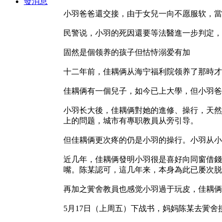
發消息
小羽爸爸還交接，由于女兒一向不愿服软，當
民警说，小羽的死因還要等法醫進一步判定，
固然是個领养的孩子但怙恃溺爱有加
十二年前，佳耦俩从海宁福利院领养了那時才
佳耦俩有一個兒子，如今已上大學，但小羽爸
小羽长大後，佳耦俩對她的進修、操行，天然
上的問题，城市有專职教員从旁引导。
但佳耦俩更次疼的仍是小羽的操行。小羽从小
近几年，佳耦俩發明小羽很是喜好向同窗借錢
嘴。陈某認可，這几年来，本身為此已屡次脱
再加之黉舍教員也感觉小羽過于玩皮，佳耦俩
5月17日（上周五）下战书，妈妈陈某去黉