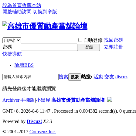
設為首頁
收藏本站
開啟輔助訪問
切換到窄版
找回密碼
自動登錄
密碼
立即註冊
登錄
快捷導航
論壇
BBS
搜索
熱搜:
活動
交友
discuz
搜索
請先登錄後才能繼續瀏覽
Archiver
|
手機版
|
小黑屋
|
高雄市優質動產當舖論壇
GMT+8, 2026-8-8 11:47
, Processed in 0.004382 second(s), 0 queries
Powered by
Discuz!
X3.3
© 2001-2017
Comsenz Inc.