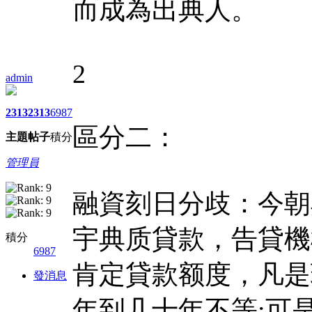
而成為出典人。
2
admin
2313
2313
6987
區分二：
主題
帖子
積分
管理員
融資刻日分歧：今朝
宇典质貸款，告貸機
積分
6987
肯定貸款额度，凡是
發消息
年到几十年不等:可