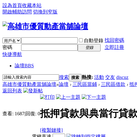
設為首頁
收藏本站
開啟輔助訪問
切換到窄版
找回密碼
自動登錄
密碼
立即註冊
登錄
快捷導航
論壇
BBS
搜索
熱搜:
活動
交友
discuz
搜索
高雄市優質動產當舖論壇
»
論壇
›
三民區當鋪
›
三民區借款
›
抵
返回列表
抵押貸款與典當行貸
查看:
1687
|
回復:
0
[複製鏈接]
電梯直達