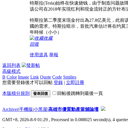
特斯拉(Tesla)始终在快速烧钱，由于制造问题故
该公司在2018年实現红利和現金流转正的方针布
特斯拉第二季度末現金付出為27.8亿美元，此
國的需求。特斯拉暗示，首批汽車估计将在约莫三
年時候（小小）
收藏
回復
使用道具
舉報
返回列表
高級模式
B
Color
Image
Link
Quote
Code
Smilies
您需要登錄後才可以回帖
登錄
|
立即註冊
本版積分規則
回帖後跳轉到最後一頁
發表回復
Archiver
|
手機版
|
小黑屋
|
高雄市優質動產當舖論壇
GMT+8, 2026-8-9 01:29
, Processed in 0.088025 second(s), 4 queries