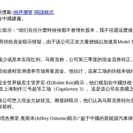
|
倒序瀏覽
|
閱讀模式
在中國建廠。
上暗示：“咱们在任什麼時候候都不會增长股本，我不但愿這麼做
营供给資金暗示猜疑，由于该公司正在大量烧钱以加速其Model
减少成原本实現红利。马斯克称，公司第三季度的現金流将转正
由過程亚洲债券市场筹集資金。他估计，這家工场的扶植本钱约
世界贩卖主管罗宾·任(Robin Ren)暗示，他们规划在中國
上海制作三号超等工场（Gigafactory 3）。這是该公司在
该公司堕入現金欠缺状况。阐發師暗示，他们认為马斯克将转向
券那样。
里·奥斯本(Jeffrey Osborne)暗示:“鉴于中國的新能源汽車律