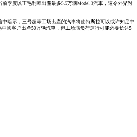
前季度以正毛利率出產最多5.5万辆Model 3汽車，這令外界對
封信中暗示，三号超等工场出產的汽車将使特斯拉可以或许知足中
中國客户出產50万辆汽車，但工场满负荷運行可能必要长达5