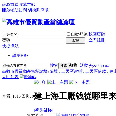
設為首頁
收藏本站
開啟輔助訪問
切換到窄版
找回密碼
自動登錄
密碼
立即註冊
登錄
快捷導航
論壇
BBS
搜索
熱搜:
活動
交友
discuz
搜索
高雄市優質動產當舖論壇
»
論壇
›
三民區當鋪
›
三民區借款
›
建
返回列表
建上海工廠钱從哪里来
查看:
1810
|
回復:
0
[複製鏈接]
電梯直達