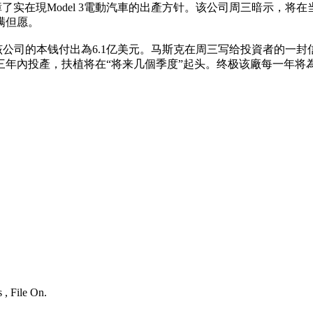
障了实在現Model 3電動汽車的出產方针。该公司周三暗示，将在当
满但愿。
前该公司的本钱付出為6.1亿美元。马斯克在周三写给投資者的一
年內投產，扶植将在“将来几個季度”起头。终极该廠每一年将為
 , File On.