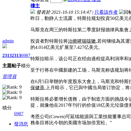
樓主
發表於 2021-10-10 15:14:47
|
只看該作者
昨日，動静人士流露，特斯拉规划投資50亿美元
马斯克在周三的特斯拉第二季度財报德律风集會
admin
投資者對特斯拉将
治療哮喘咳嗽
,若何继续為其運
的4.014亿美元扩展至7.427亿美元。
2313
2313
6987
特斯拉暗示，该公司正在经由過程提高利润率和
主題
帖子
積分
至于行将在中國新建的工场，马斯克称该规划将经
管理員
在6月5日举辦的年度股东大會上，马斯克和特斯拉全
保健茶
,上月暗示，它已與中國当局签订协定，将在
特斯拉将必要增长债務，由于制造方面的挑战令
提，就像他在2017年刊行的价值18亿美元垃圾债
積分
6987
考恩公司(Cowen)可延续能源與工業技能董事总司理杰弗
務条目将比今朝的美國市场加倍宽松。”
發消息