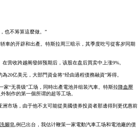
，也不筹算這麼做。”
 3轿車的开辟和出產。特斯拉周三暗示，其季度吃亏從客岁同期
。在营收跨越阐發師预期后，该股在盘后買卖中上涨9%。
為20亿美元，大部門資金将“经由過程债務融資”筹得。
扶植一家“无畏级”工场，同時出產電池并组装汽車。特斯拉
降血壓
美國之外制作的第一個所谓的超等工场。
亚洲市场，由于他不太可能從美國债券投資者那邊得到更优惠前
洗腳皂
,例已出台，我估计鞭策一家電動汽車工场和電池廠的债