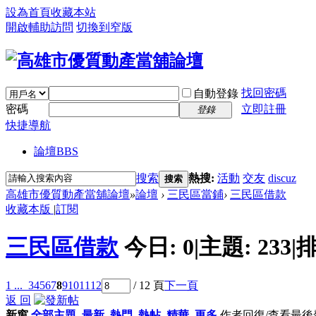
設為首頁
收藏本站
開啟輔助訪問
切換到窄版
找回密碼
自動登錄
密碼
立即註冊
登錄
快捷導航
論壇
BBS
搜索
熱搜:
活動
交友
discuz
搜索
高雄市優質動產當舖論壇
»
論壇
›
三民區當鋪
›
三民區借款
收藏本版
|
訂閱
三民區借款
今日:
0
|
主題:
233
|
排
1 ...
3
4
5
6
7
8
9
10
11
12
/ 12 頁
下一頁
返 回
新窗
全部主題
最新
熱門
熱帖
精華
更多
作者
回復/查看
最後