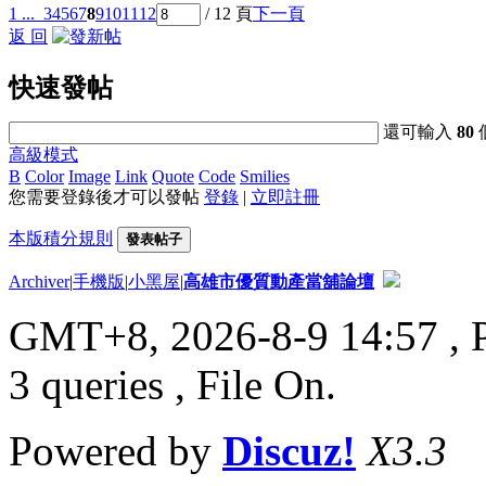
1 ...
3
4
5
6
7
8
9
10
11
12
/ 12 頁
下一頁
返 回
快速發帖
還可輸入
80
高級模式
B
Color
Image
Link
Quote
Code
Smilies
您需要登錄後才可以發帖
登錄
|
立即註冊
本版積分規則
發表帖子
Archiver
|
手機版
|
小黑屋
|
高雄市優質動產當舖論壇
GMT+8, 2026-8-9 14:57
, 
3 queries , File On.
Powered by
Discuz!
X3.3