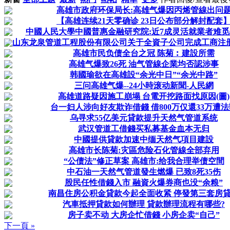
高雄市政府环保局长:高雄气爆因丙烯管線出问
【高雄连续21天零确诊 23日公布部分解封配套
中國人民大學中國普惠金融研究院:近7成灵活就業者难
山东龙泉管道工程股份有限公司关于全資子公司完成工商注
高雄市民负债全台之冠 陈菊︰建設所需
高雄气爆致26死 油气管線企業均否認涉事
韩國瑜欲在高雄設“余光中日”“余光中路”
三问高雄气爆--24小時滚动新聞-人民網
高雄道路疑因施工崩塌 台電开挖路面找原因(圖)
台一妇人涉向好友欺诈借錢 借800万仅還33万遭法
乌寻求55亿美元貸款提升天然气管道系统
武汉管道工借錢买私募基金血本无归
中國提供貸款加速中缅天然气項目建設
高雄市长陈菊:灾區危险石化管線全部弃用
“公债法”修正草案 高雄市:给我合理举债空間
中石油一天然气管道發生燃爆 已致8死35伤
股民任性借錢入市 融資火爆券商也没“余粮”
南昌住房公积金貸款今起全面收紧 停發第三套房
汽車抵押貸款如何辦理 貸款辦理流程有哪些?
房子卖不动 大房企忙借錢 小房企卖“自己”
下一頁 »