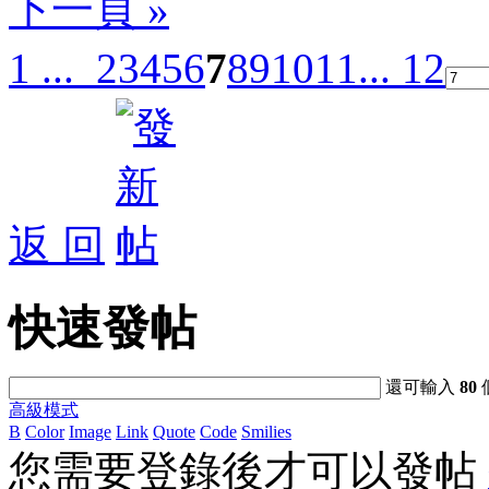
下一頁 »
1 ...
2
3
4
5
6
7
8
9
10
11
... 12
返 回
快速發帖
還可輸入
80
高級模式
B
Color
Image
Link
Quote
Code
Smilies
您需要登錄後才可以發帖