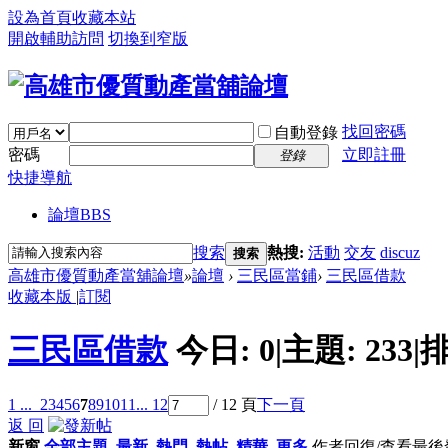
設為首頁
收藏本站
開啟輔助訪問
切換到窄版
找回密碼
自動登錄
密碼
立即註冊
登錄
快捷導航
論壇
BBS
搜索
熱搜:
活動
交友
discuz
搜索
高雄市優質動產當舖論壇
»
論壇
›
三民區當鋪
›
三民區借款
收藏本版
|
訂閱
三民區借款
今日:
0
|
主題:
233
|
排
1 ...
2
3
4
5
6
7
8
9
10
11
... 12
/ 12 頁
下一頁
返 回
新窗
全部主題
最新
熱門
熱帖
精華
更多
作者
回復/查看
最後