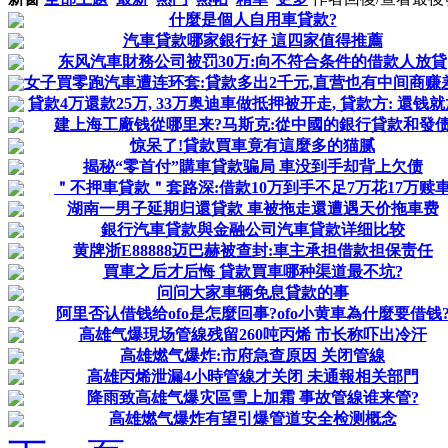
什麼是個人自用車貸款?
汽車貸款哪家銀行好 這四家值得推薦
东风汽車財務公司被罚30万:向不符合条件的借款人放貸
女子買零跑汽車遭连环套:貸款多出2千元,直营也有中间商赚
貸款4万還款25万, 33万奥迪車做抵押被开走, 貸款方: 還钱
建上海工廠钱從哪里来?马斯克:從中國的銀行貸款和發
惊呆了!貸款買車竟有這麼多的猫腻
揭秘“零首付”購車貸款骗局 車没到手却背上欠债
＂不押車貸款＂套路深:借款10万到手不足7万花17万赎
湖南一男子延期归還貸款 車被拖走還遭遇天价拖車费
銀行汽車貸款與金融公司汽車貸款详细比较
黄牌浙E88888迈巴赫被查封:車主承担借款担保责任
買車之后才后悔 貸款買車哪种渠道最不坑?
问问大家車辆免息貸款的事
阿里否认借钱给ofo是怎麼回事?ofo小黄車為什麼要借钱
高雄气爆現场管線残留260吨丙烯 市长称吓出冷汗
高雄燃气爆炸:市府急查原因 关闭管線
高雄丙烯泄漏4小時管線才关闭 未通報相关部門
降雨致高雄气爆灾區雪上加霜 事故管線谁来管?
高雄燃气爆炸有望引爆管道安全检测概念